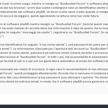
ue modi. In primo luogo, mentre si naviga su “BusBusNet Forum” il software phpBB
ei del tuo browser. I primi due cookie contengono solo un identificativo utente (i
maticamente dal software phpBB. Un terzo cookie viene creato quando si naviga
li ancora da leggere, quindi agevolando la lettura nelle tue visite future.
i al software phpBB mentre navighi su “BusBusNet Forum”, benché questi siano
Il secondo metodo di raccolta delle tue informazioni è dato da quello che tu inse
ite (in seguito “messaggi da ospite”), registrarsi su “BusBusNet Forum” (in segu
i”).
nome identificativo (in seguito “il tuo nome utente”), una password da usare per
tua email”). Le informazioni rilasciate per l’apertura dell’account su “BusBusNet 
rmazioni di nome utente, password ed indirizzo email richiesti durante il proces
 discrezione di “BusBusNet Forum”. In tutti i casi, hai la possibilità di selezion
 hai facoltà di opt-in o opt-out sul generatore automatico di email del software 
ezionale) per motivi di sicurezza. In ogni caso ti raccomandiamo di non utilizza
t Forum”, quindi proteggila attentamente. Ricorda che in nessuna circostanza a
ord. Nel caso dimenticassi la tua password, puoi utilizzare l’opzione “Ho dime
o nome utente ed indirizzo email, in modo che il software phpBB possa generare