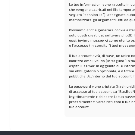
Le tue informazioni sono raccolte in d
che vengono scaricati nei file temporan
seguito “session-id”), assegnato auto
memorizzare gli argomenti letti da quel
Possiamo anche generare cookie estern
solo quelli creati dal software phpBB. 
essi: inviare messaggi come utente osp
e l’accesso (in seguito “i tuoi messagg
Il tuo account avrà, di base, un unico 
indirizzo email valido (in seguito “la 
ospita il server. In aggiunta alle info
sia obbligatoria o opzionale, è a totale
pubbliche. All’interno del tuo account,
La password viene criptata (hash unidir
di accesso al tuo account su “BusBusNe
legittimamente richiedere la tua passw
procedimento ti verrà richiesto il tu
tuo account.