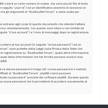
 creerà un certo numero di cookie, che sono piccoli file di testo
n seguito “user-id”) ed un identificativo anonimo di sessione (in
 tra gli argomenti di “BusBusNet Forum” e viene usato per
 estranei agli scopi di questo documento che intende trattare
risci volontariamente. Con questo sono intesi e non limitati ad
ito “il tuo account”) e l’invio di messaggi dopo la registrazione
 accedere al tuo account (in seguito “la tua password”) ed un
Forum” sono protette dalle Leggi sulla Privacy dello Stato che
so di registrazione su “BusBusNet Forum”, quale altra informazione
are quali delle informazioni che hai fornito possano essere rese
phpBB.
re la stessa password in troppi siti. La tua password è il metodo
ffiliati di “BusBusNet Forum”, phpBB o terzi possono
nticato la password” prevista dal software phpBB. Durante questo
 una nuova password che ti permetterà di accedere nuovamente al