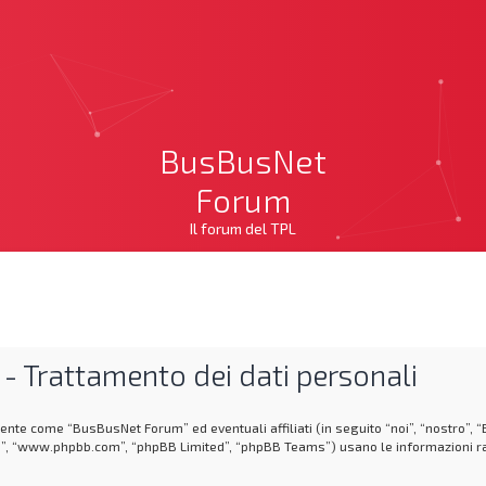
BusBusNet
Forum
Il forum del TPL
 Trattamento dei dati personali
nte come “BusBusNet Forum” ed eventuali affiliati (in seguito “noi”, “nostro”,
e”, “www.phpbb.com”, “phpBB Limited”, “phpBB Teams”) usano le informazioni rac