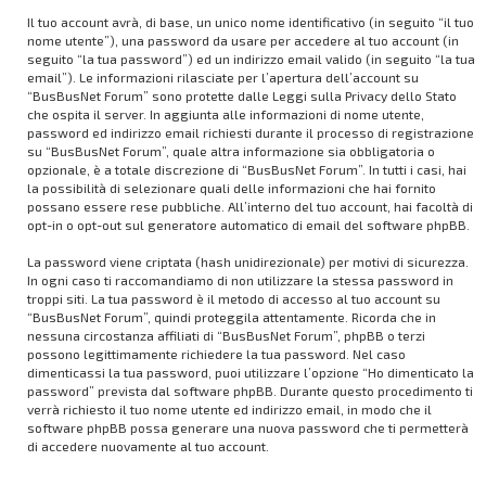
Il tuo account avrà, di base, un unico nome identificativo (in seguito “il tuo
nome utente”), una password da usare per accedere al tuo account (in
seguito “la tua password”) ed un indirizzo email valido (in seguito “la tua
email”). Le informazioni rilasciate per l’apertura dell’account su
“BusBusNet Forum” sono protette dalle Leggi sulla Privacy dello Stato
che ospita il server. In aggiunta alle informazioni di nome utente,
password ed indirizzo email richiesti durante il processo di registrazione
su “BusBusNet Forum”, quale altra informazione sia obbligatoria o
opzionale, è a totale discrezione di “BusBusNet Forum”. In tutti i casi, hai
la possibilità di selezionare quali delle informazioni che hai fornito
possano essere rese pubbliche. All’interno del tuo account, hai facoltà di
opt-in o opt-out sul generatore automatico di email del software phpBB.
La password viene criptata (hash unidirezionale) per motivi di sicurezza.
In ogni caso ti raccomandiamo di non utilizzare la stessa password in
troppi siti. La tua password è il metodo di accesso al tuo account su
“BusBusNet Forum”, quindi proteggila attentamente. Ricorda che in
nessuna circostanza affiliati di “BusBusNet Forum”, phpBB o terzi
possono legittimamente richiedere la tua password. Nel caso
dimenticassi la tua password, puoi utilizzare l’opzione “Ho dimenticato la
password” prevista dal software phpBB. Durante questo procedimento ti
verrà richiesto il tuo nome utente ed indirizzo email, in modo che il
software phpBB possa generare una nuova password che ti permetterà
di accedere nuovamente al tuo account.