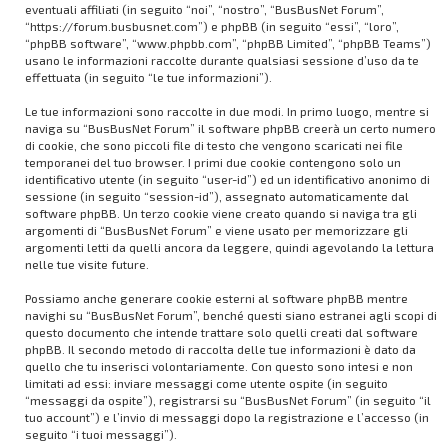
eventuali affiliati (in seguito “noi”, “nostro”, “BusBusNet Forum”,
“https://forum.busbusnet.com”) e phpBB (in seguito “essi”, “loro”,
“phpBB software”, “www.phpbb.com”, “phpBB Limited”, “phpBB Teams”)
usano le informazioni raccolte durante qualsiasi sessione d’uso da te
effettuata (in seguito “le tue informazioni”).
Le tue informazioni sono raccolte in due modi. In primo luogo, mentre si
naviga su “BusBusNet Forum” il software phpBB creerà un certo numero
di cookie, che sono piccoli file di testo che vengono scaricati nei file
temporanei del tuo browser. I primi due cookie contengono solo un
identificativo utente (in seguito “user-id”) ed un identificativo anonimo di
sessione (in seguito “session-id”), assegnato automaticamente dal
software phpBB. Un terzo cookie viene creato quando si naviga tra gli
argomenti di “BusBusNet Forum” e viene usato per memorizzare gli
argomenti letti da quelli ancora da leggere, quindi agevolando la lettura
nelle tue visite future.
Possiamo anche generare cookie esterni al software phpBB mentre
navighi su “BusBusNet Forum”, benché questi siano estranei agli scopi di
questo documento che intende trattare solo quelli creati dal software
phpBB. Il secondo metodo di raccolta delle tue informazioni è dato da
quello che tu inserisci volontariamente. Con questo sono intesi e non
limitati ad essi: inviare messaggi come utente ospite (in seguito
“messaggi da ospite”), registrarsi su “BusBusNet Forum” (in seguito “il
tuo account”) e l’invio di messaggi dopo la registrazione e l’accesso (in
seguito “i tuoi messaggi”).